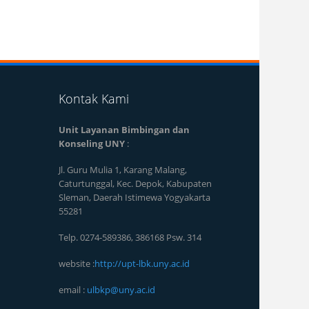
Kontak Kami
Unit Layanan Bimbingan dan
Konseling UNY
:
Jl. Guru Mulia 1, Karang Malang,
Caturtunggal, Kec. Depok, Kabupaten
Sleman, Daerah Istimewa Yogyakarta
55281
Telp. 0274-589386, 386168 Psw. 314
website :
http://upt-lbk.uny.ac.id
email :
ulbkp@uny.ac.id