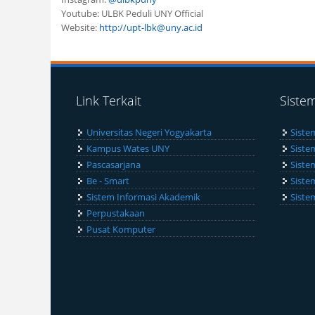
Youtube: ULBK Peduli UNY Official
Website:
http://upt-lbk@uny.ac.id
Link Terkait
Siste
Universitas Negeri Yogyakarta
Siste
Kampus Wates UNY
Siste
Pascasarjana
Siste
Be - Smart
Siste
Sistem Informasi Akademik
Siste
Perpustakaan
Pusat Komputer