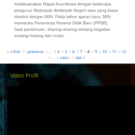
melaksanakan Rapat Koordinasi dengan beberapa
pengurus Madrasah Ibtidaiyah Negeri atau yang biasa
disebut dengan MIN. Pada tahun ajaran baru, MIN
membuka Penerimaa Peserta Didik Baru (PPDB).
Saat pertemuan, sharing-sharing tentang kegiatan
masing-masing dan mulai...
Pages
« first
‹ previous
…
4
5
6
7
8
9
10
11
12
…
next ›
last »
Video Profil