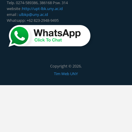
Telp. 0274-589386, 386168 Psw. 314
website :
http://upt-lbk.uny.ac.id
email :
ulbkp@uny.ac.id
Whatsapp: +62 823-2948-9495
Copyright © 2026,
Tim Web UNY